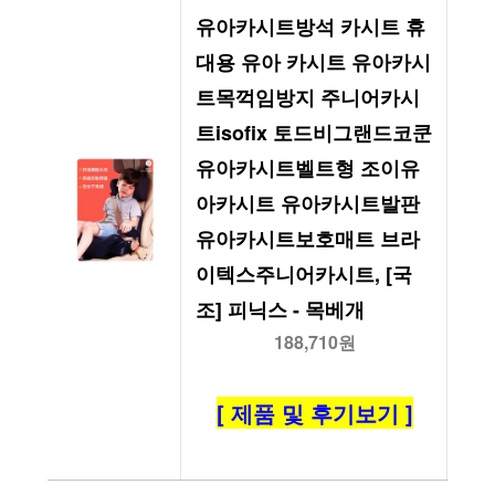
유아카시트방석 카시트 휴
대용 유아 카시트 유아카시
트목꺽임방지 주니어카시
트isofix 토드비그랜드코쿤 
유아카시트벨트형 조이유
아카시트 유아카시트발판 
유아카시트보호매트 브라
이텍스주니어카시트, [국
조] 피닉스 - 목베개
188,710원
[ 제품 및 후기보기 ]