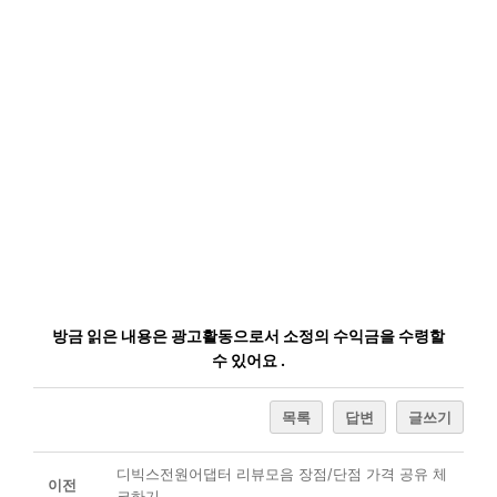
방금 읽은 내용은 광고활동으로서 소정의 수익금을 수령할
수 있어요 .
목록
답변
글쓰기
디빅스전원어댑터 리뷰모음 장점/단점 가격 공유 체
이전
크하기