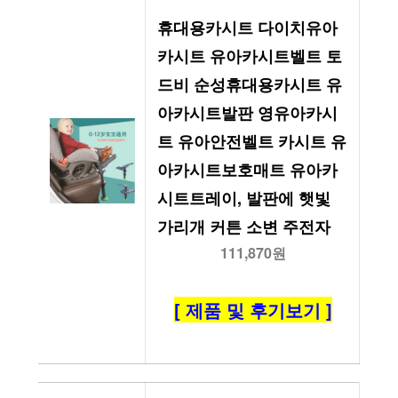
휴대용카시트 다이치유아
카시트 유아카시트벨트 토
드비 순성휴대용카시트 유
아카시트발판 영유아카시
트 유아안전벨트 카시트 유
아카시트보호매트 유아카
시트트레이, 발판에 햇빛 
가리개 커튼 소변 주전자
111,870원
[ 제품 및 후기보기 ]