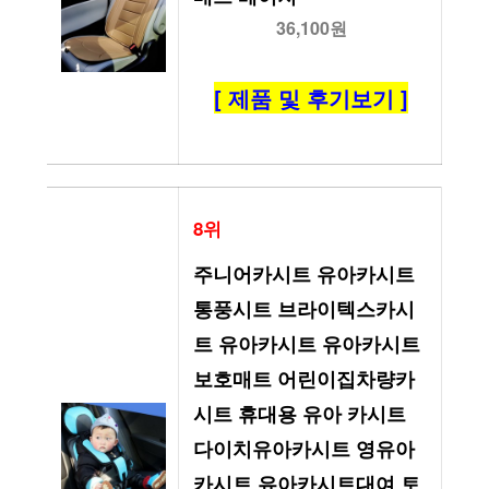
36,100원
[ 제품 및 후기보기 ]
8위
주니어카시트 유아카시트
통풍시트 브라이텍스카시
트 유아카시트 유아카시트
보호매트 어린이집차량카
시트 휴대용 유아 카시트 
다이치유아카시트 영유아
카시트 유아카시트대여 토