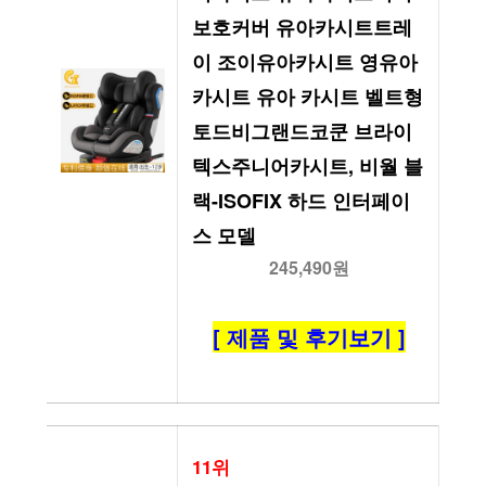
보호커버 유아카시트트레
이 조이유아카시트 영유아
카시트 유아 카시트 벨트형 
토드비그랜드코쿤 브라이
텍스주니어카시트, 비월 블
랙-ISOFIX 하드 인터페이
스 모델
245,490원
[ 제품 및 후기보기 ]
11위