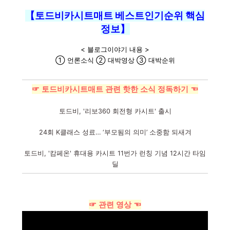
【토드비카시트매트 베스트인기순위 핵심
정보】
< 블로그이야기 내용 >
① 언론소식 ② 대박영상 ③ 대박순위
☞ 토드비카시트매트 관련 핫한 소식 정독하기 ☜
토드비, '리보360 회전형 카시트' 출시
24회 K클래스 성료… ‘부모됨의 의미’ 소중함 되새겨
토드비, '캄페온' 휴대용 카시트 11번가 런칭 기념 12시간 타임
딜
☞ 관련 영상 ☜