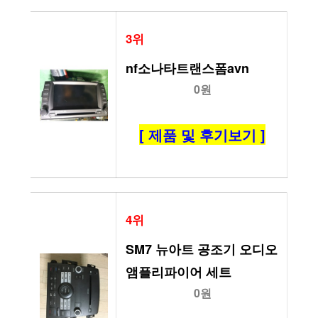
3위
nf소나타트랜스폼avn
0원
[ 제품 및 후기보기 ]
4위
SM7 뉴아트 공조기 오디오 
앰플리파이어 세트
0원