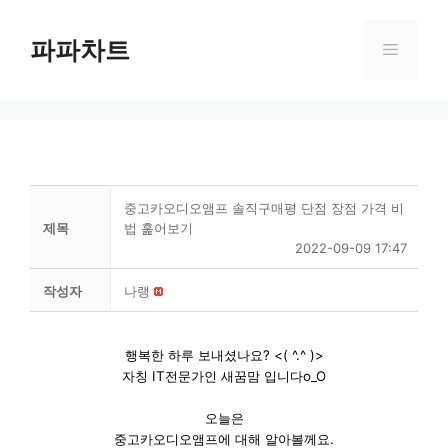
Skip
to
파파차트
Menu
content
중고카오디오앰프 솔직구매평 단점 장점 가격 비
제목
법 훑어보기
2022-09-09 17:47
작성자
나랭
행복한 하루 보내셨나요? <( ^.^ )>
자칭 IT전문가인 새꿈맘 입니다o_O
오늘은
중고카오디오앰프에 대해 알아볼께요.