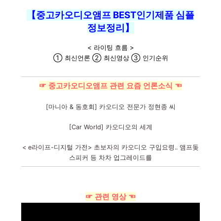
【중고카오디오앰프 BEST인기제품 심플
정보정리】
< 라이팅 흐름 >
① 최신언론 ② 최신영상 ③ 인기순위
☞ 중고카오디오앰프 관련 요즘 언론소식 ☜
[마니아 & 동호회] 카오디오 전문가 정현종 씨
[Car World] 카오디오의 세계
< e라이프-디지털 가전> 초보자의 카오디오 구입요령.. 앰프돚
스피커 등 차차 업그레이드를
☞ 관련 영상 ☜