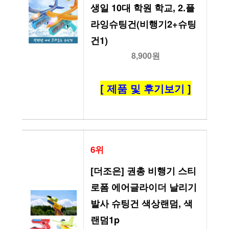
생일 10대 학원 학교, 2.플
라잉슈팅건(비행기2+슈팅
건1)
8,900원
[ 제품 및 후기보기 ]
6위
[더조은] 권총 비행기 스티
로폼 에어글라이더 날리기 
발사 슈팅건 색상랜덤, 색
랜덤1p