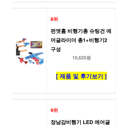
8위
펀앳홈 비행기총 슈팅건 에
어글라이더 총1+비행기2 
구성
10,620원
[ 제품 및 후기보기 ]
9위
장남감비행기 LED 에어글