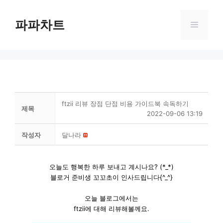
Skip
to
파파차트
Menu
content
ftzii 리뷰 장점 단점 비용 가이드북 속독하기
제목
2022-09-06 13:19
작성자
달나라
오늘도 행복한 하루 보내고 계시나요? (*_*)
블로거 준비생 꼬꼬초이 인사드립니다{^_^}
오늘 블로그에서는
ftzii에 대해 리뷰해볼께요.