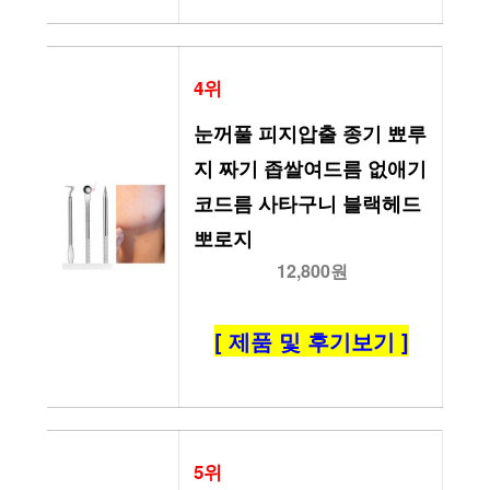
4위
눈꺼풀 피지압출 종기 뾰루
지 짜기 좁쌀여드름 없애기 
코드름 사타구니 블랙헤드 
뽀로지
12,800원
[ 제품 및 후기보기 ]
5위