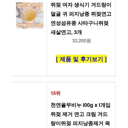
쥐젖 여자 생식기 겨드랑이 
얼굴 귀 피지낭종 쥐젖연고 
연성섬유종 사타구니쥐젖 
새살연고, 3개
32,200원
[ 제품 및 후기보기 ]
15위
천연율무비누 l00g x l개입 
쥐젖 제거 연고 크림 겨드
랑이쥐젖 피지낭종제거 목