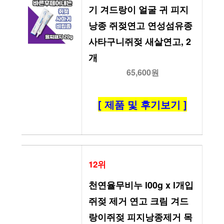
기 겨드랑이 얼굴 귀 피지
낭종 쥐젖연고 연성섬유종 
사타구니쥐젖 새살연고, 2
개
65,600원
[ 제품 및 후기보기 ]
12위
천연율무비누 l00g x l개입 
쥐젖 제거 연고 크림 겨드
랑이쥐젖 피지낭종제거 목