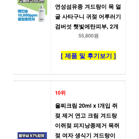
연성섬유종 겨드랑이 목 얼
굴 사타구니 귀젖 어루러기 
검버섯 햇빛에탄피부, 2개
55,800원
[ 제품 및 후기보기 ]
10위
율찌크림 20ml x l개입 쥐
젖 제거 연고 크림 겨드랑
이쥐젖 피지낭종제거 목쥐
젖 여자 생식기 겨드랑이 