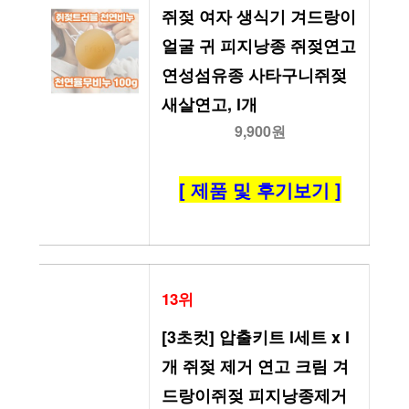
쥐젖 여자 생식기 겨드랑이 
얼굴 귀 피지낭종 쥐젖연고 
연성섬유종 사타구니쥐젖 
새살연고, l개
9,900원
[ 제품 및 후기보기 ]
13위
[3초컷] 압출키트 l세트 x l
개 쥐젖 제거 연고 크림 겨
드랑이쥐젖 피지낭종제거 