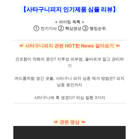
【사타구니피지 인기제품 심플 리뷰】
< 라이팅 목록 >
① 인기기사 ② 핵심영상 ③ 랭킹순위
☞ 사타구니피지 관련 HOT한 News 알아보기 ☜
건조함이 악화의 원인? 지루성 피부염, 올바르게 알고 관리하
기
여드름처럼 생긴 귓볼, 사타구니 피지 낭종 제거 방법은? 피지
낭종 원인까지
사타구니에 혹 생겼다? 의심 질환 3가지
☞ 관련 영상 ☜