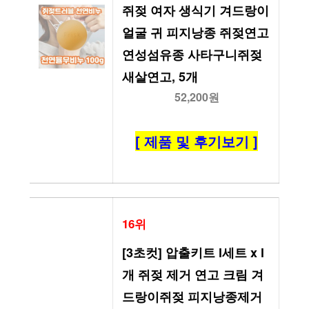
쥐젖 여자 생식기 겨드랑이 
얼굴 귀 피지낭종 쥐젖연고 
연성섬유종 사타구니쥐젖 
새살연고, 5개
52,200원
[ 제품 및 후기보기 ]
16위
[3초컷] 압출키트 l세트 x l
개 쥐젖 제거 연고 크림 겨
드랑이쥐젖 피지낭종제거 