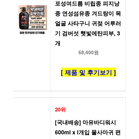
포성여드름 비립종 피지낭
종 연성섬유종 겨드랑이 목 
얼굴 사타구니 귀젖 어루러
기 검버섯 햇빛에탄피부, 3
개
68,400원
[ 제품 및 후기보기 ]
20위
[국내배송] 마유바디워시 
600ml x l개입 물사마귀 편