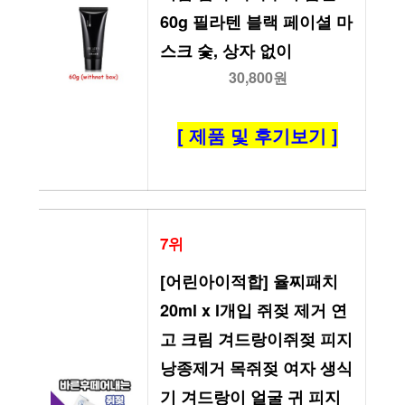
60g 필라텐 블랙 페이셜 마
스크 숯, 상자 없이
30,800원
[ 제품 및 후기보기 ]
7위
[어린아이적합] 율찌패치 
20ml x l개입 쥐젖 제거 연
고 크림 겨드랑이쥐젖 피지
낭종제거 목쥐젖 여자 생식
기 겨드랑이 얼굴 귀 피지