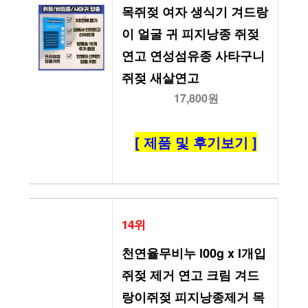
목쥐젖 여자 생식기 겨드랑
이 얼굴 귀 피지낭종 쥐젖
연고 연성섬유종 사타구니
쥐젖 새살연고
17,800원
[ 제품 및 후기보기 ]
14위
천연율무비누 l00g x l개입 
쥐젖 제거 연고 크림 겨드
랑이쥐젖 피지낭종제거 목