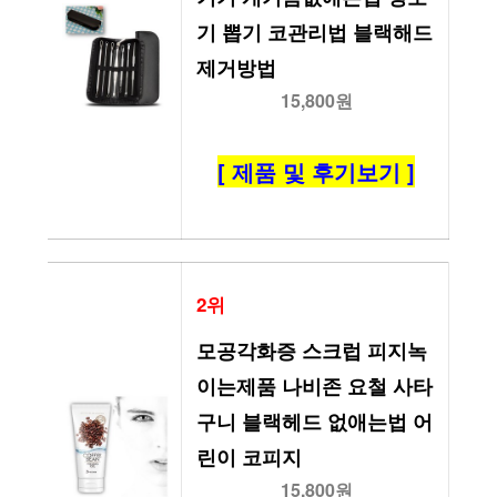
기 뽑기 코관리법 블랙해드 
제거방법
15,800원
[ 제품 및 후기보기 ]
2위
모공각화증 스크럽 피지녹
이는제품 나비존 요철 사타
구니 블랙헤드 없애는법 어
린이 코피지
15,800원