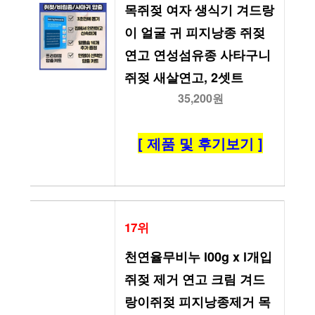
목쥐젖 여자 생식기 겨드랑
이 얼굴 귀 피지낭종 쥐젖
연고 연성섬유종 사타구니
쥐젖 새살연고, 2셋트
35,200원
[ 제품 및 후기보기 ]
17위
천연율무비누 l00g x l개입 
쥐젖 제거 연고 크림 겨드
랑이쥐젖 피지낭종제거 목