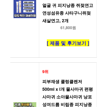
얼굴 귀 피지낭종 쥐젖연고 
연성섬유종 사타구니쥐젖 
새살연고, 2개
61,800원
[ 제품 및 후기보기 ]
9위
피부재생 쿨렁클렌저 
500ml x l개 물사마귀 편평
사마귀 소아물사마귀 낭포
성여드름 비립종 피지낭종 