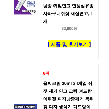
낭종 쥐젖연고 연성섬유종 
사타구니쥐젖 새살연고, l
개
33,900원
[ 제품 및 후기보기 ]
8위
율찌크림 20ml x l개입 쥐
젖 제거 연고 크림 겨드랑
이쥐젖 피지낭종제거 목쥐
젖 여자 생식기 겨드랑이 