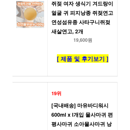
쥐젖 여자 생식기 겨드랑이 
얼굴 귀 피지낭종 쥐젖연고 
연성섬유종 사타구니쥐젖 
새살연고, 2개
19,600원
[ 제품 및 후기보기 ]
19위
[국내배송] 마유바디워시 
600ml x l개입 물사마귀 편
평사마귀 소아물사마귀 낭