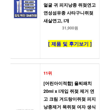
얼굴 귀 피지낭종 쥐젖연고 
연성섬유종 사타구니쥐젖 
새살연고, l개
31,900원
[ 제품 및 후기보기 ]
11위
[어린아이적합] 율찌패치 
20ml x l개입 쥐젖 제거 연
고 크림 겨드랑이쥐젖 피지
낭종제거 목쥐젖 여자 생식