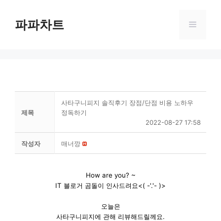
Skip
to
파파차트
Menu
content
사타구니피지 솔직후기 장점/단점 비용 노하우
제목
정독하기
2022-08-27 17:58
작성자
매너깡
How are you? ~
IT 블로거 곰돌이 인사드려요<( -'.'- )>
오늘은
사타구니피지에 관해 리뷰해드릴께요.