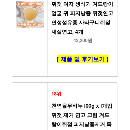
쥐젖 여자 생식기 겨드랑이 
얼굴 귀 피지낭종 쥐젖연고 
연성섬유종 사타구니쥐젖 
새살연고, 4개
42,200원
[ 제품 및 후기보기 ]
18위
천연율무비누 l00g x l개입 
쥐젖 제거 연고 크림 겨드
랑이쥐젖 피지낭종제거 목