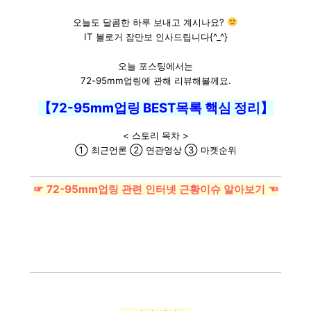
오늘도 달콤한 하루 보내고 계시나요?
IT 블로거 잠만보 인사드립니다{^_^}
오늘 포스팅에서는
72-95mm업링에 관해 리뷰해볼께요.
【72-95mm업링 BEST목록 핵심 정리】
< 스토리 목차 >
① 최근언론 ② 연관영상 ③ 마켓순위
☞ 72-95mm업링 관련 인터넷 근황이슈 알아보기 ☜