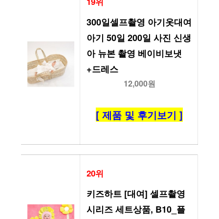
19위
300일셀프촬영 아기옷대여 
아기 50일 200일 사진 신생
아 뉴본 촬영 베이비보냇
+드레스
12,000원
[ 제품 및 후기보기 ]
20위
키즈하트 [대여] 셀프촬영 
시리즈 세트상품, B10_플