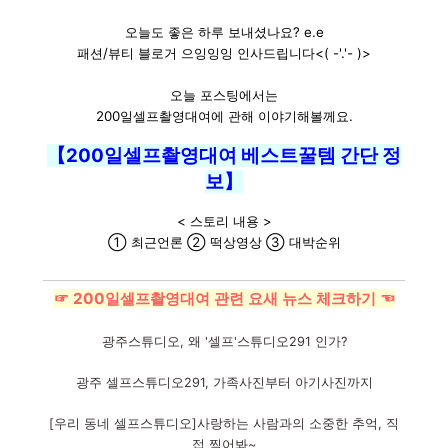
오늘도 좋은 하루 보내셨나요? e.e
패션/뷰티 블로거 으잉잉잉 인사드립니다<( -'.'- )>
오늘 포스팅에서는
200일셀프촬영대여에 관해 이야기해볼께요.
【200일셀프촬영대여 베스트꿀템 간단 정
보】
< 스토리 내용 >
① 최근언론 ② 떡상영상 ③ 대박순위
☞ 200일셀프촬영대여 관련 요새 뉴스 체크하기 ☜
광주스튜디오, 왜 '셀프'스튜디오291 인가?
광주 셀프스튜디오291, 가족사진부터 아기사진까지
[우리 동네 셀프스튜디오]사랑하는 사람과의 소중한 추억, 직
접 찍어봐~