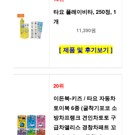
타요 플레이비타, 250정, 1
개
11,390원
[ 제품 및 후기보기 ]
20위
이든북-키즈 / 타요 자동차 
토이북 6종 (굴착기포코 소
방차프랭크 견인차토토 구
급차앨리스 경창차패트 꼬