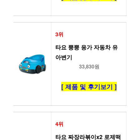
3위
타요 뿡뿡 응가 자동차 유
아변기
33,830원
[ 제품 및 후기보기 ]
4위
타요 짜장라볶이x2 로제떡