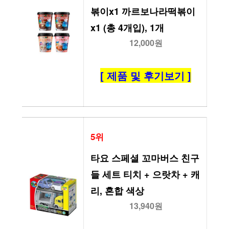
볶이x1 까르보나라떡볶이
x1 (총 4개입), 1개
12,000원
[ 제품 및 후기보기 ]
5위
타요 스페셜 꼬마버스 친구
들 세트 티치 + 으랏차 + 캐
리, 혼합 색상
13,940원