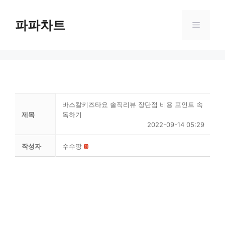
Skip
to
파파차트
Menu
content
바스칼키즈타요 솔직리뷰 장단점 비용 포인트 속
제목
독하기
2022-09-14 05:29
작성자
수수깡